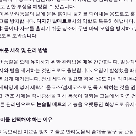
로 인한 부상을 예방할 수 있습니다.
아온 반려동물의 발에 묻은 흙이나 물기를 닦아내는 용도로도 훌
고를 방지합니다.
디자인 발매트
로서의 역할도 톡톡히 해냅니다.
:
물이나 사료를 흘리기 쉬운 장소에 두면 바닥 오염을 방지하고
있도록 도와줍니다.
쉬운 세척 및 관리 방법
난 품질을 오래 유지하기 위한 관리법은 매우 간단합니다. 일상
지와 털을 제거하는 것만으로도 충분합니다. 오염이 발생했을 때
 쉽게 제거됩니다. 전체 세탁이 필요할 경우, 30도 이하의 미
세탁망에 넣어 세탁기 울코스/섬세코스로 단독 세탁하는 것을 권
, 건조 시에는 직사광선을 피해 통풍이 잘되는 그늘에서 자연 
바른 관리만으로도
논슬립 매트
의 기능을 오랫동안 최상으로 유지
라미를 선택해야 하는 이유
:
독보적인 미끄럼 방지 기술로 반려동물의 슬개골 탈구 등 관절