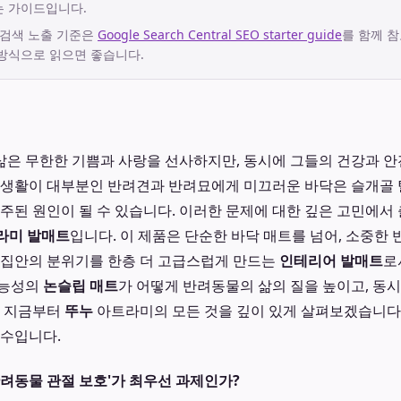
는 가이드입니다.
 검색 노출 기준은
Google Search Central SEO starter guide
를 함께 참
방식으로 읽으면 좋습니다.
은 무한한 기쁨과 사랑을 선사하지만, 동시에 그들의 건강과 안
 생활이 대부분인 반려견과 반려묘에게 미끄러운 바닥은 슬개골
 주된 원인이 될 수 있습니다. 이러한 문제에 대한 깊은 고민에서
라미 발매트
입니다. 이 제품은 단순한 바닥 매트를 넘어, 소중한
 집안의 분위기를 한층 더 고급스럽게 만드는
인테리어 발매트
로
기능성의
논슬립 매트
가 어떻게 반려동물의 삶의 질을 높이고, 동
, 지금부터
뚜누
아트라미의 모든 것을 깊이 있게 살펴보겠습니다
필수입니다.
반려동물 관절 보호'가 최우선 과제인가?