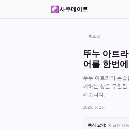
☯
사주데이트
← 홈으로
뚜누 아트라
어를 한번에
뚜누 아트라미 논슬립
께하는 삶은 무한한
워줍니다.
2026. 5. 26.
핵심 요약:
이 글은 제목