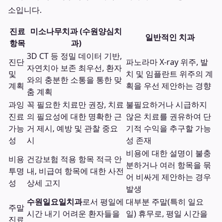
소입니다.
진료
미소나무치과 (수원양심치
일반적인 치과
항목
과)
3D CT 등 정밀 데이터 기반,
진단
파노라마 X-ray 위주, 발
자연치아 보존 최우선, 환자
및
치 및 임플란트 위주의 계
와의 충분한 소통을 통한 맞
계획
획을 우선 제안하는 경향
춤 계획
과잉
꼭 필요한 치료만 권장, 치료
불필요하거나 시급하지
진료
의 필요성에 대한 명확한 근
않은 치료를 권유하여 단
가능
거 제시, 예방 및 관찰 중요
기적 수익을 추구할 가능
성
시
성 존재
비용에 대한 설명이 불충
비용
건강보험 적용 항목 적극 안
분하거나 여러 항목을 묶
투명
내, 비급여 항목에 대한 사전
어 비싸게 제안하는 경우
성
상세 고지
발생
수원일요일치과
로서 평일에
대부분 주말(특히 일요
주말
시간 내기 어려운 환자들을
일) 휴무로, 평일 시간을
진료