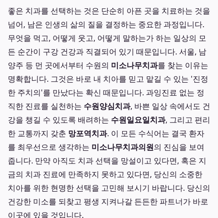
좋은 치과를 선택하는 것은 단순히 아픈 곳을 치료하는 것을
넘어, 남은 인생의 삶의 질을 결정하는 중요한 과정입니다.
무엇을 먹고, 어떻게 웃고, 어떻게 말하는가 하는 일상의 모
든 순간이 구강 건강과 직결되어 있기 때문입니다. 서울, 남
양주 등 먼 곳에서부터 수원의
미소나무치과
를 찾는 이유는
명확합니다. 그것은 바로 내 치아를 믿고 맡길 수 있는 '진정
한 주치의'를 만났다는 확신 때문입니다. 과잉진료 없는 정
직한 진료를 실천하는
수원양심치과
, 바쁜 일상 속에서도 건
강을 챙길 수 있도록 배려하는
수원일요일치과
, 그리고 편리
한 교통까지 갖춘
망포역치과
. 이 모든 수식어는 결국 환자
를 최우선으로 생각하는
미소나무치과의원
의 진심을 보여
줍니다. 만약 아직도 치과 선택을 망설이고 있다면, 혹은 지
금의 치과 진료에 만족하지 못하고 있다면, 당신의 소중한
치아를 위한 현명한 선택을 고민해 보시기 바랍니다. 당신의
건강한 미소를 되찾고 평생 지켜나갈 든든한 파트너가 바로
이곳에 있을 것입니다.