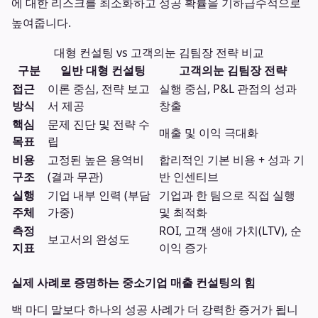
에 대한 리스크를 최소화하고 성공 확률을 기하급수적으로
높여줍니다.
대형 컨설팅 vs 고객의눈 김팀장 전략 비교
구분
일반 대형 컨설팅
고객의눈 김팀장 전략
접근
이론 중심, 전략 보고
실행 중심, P&L 관점의 성과
방식
서 제공
창출
핵심
문제 진단 및 전략 수
매출 및 이익 극대화
목표
립
비용
고정된 높은 용역비
합리적인 기본 비용 + 성과 기
구조
(결과 무관)
반 인센티브
실행
기업 내부 인력 (부담
기업과 한 팀으로 직접 실행
주체
가중)
및 최적화
측정
ROI, 고객 생애 가치(LTV), 순
보고서의 완성도
지표
이익 증가
실제 사례로 증명하는 중소기업 매출 컨설팅의 힘
백 마디 말보다 하나의 성공 사례가 더 강력한 증거가 됩니