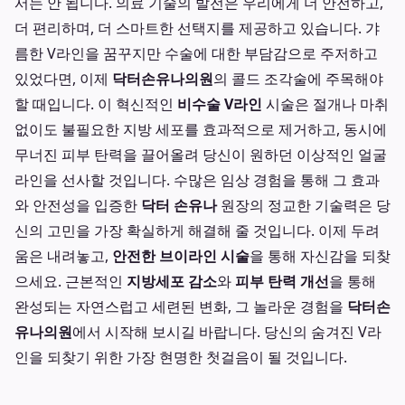
서는 안 됩니다. 의료 기술의 발전은 우리에게 더 안전하고,
더 편리하며, 더 스마트한 선택지를 제공하고 있습니다. 갸
름한 V라인을 꿈꾸지만 수술에 대한 부담감으로 주저하고
있었다면, 이제
닥터손유나의원
의 콜드 조각술에 주목해야
할 때입니다. 이 혁신적인
비수술 V라인
시술은 절개나 마취
없이도 불필요한 지방 세포를 효과적으로 제거하고, 동시에
무너진 피부 탄력을 끌어올려 당신이 원하던 이상적인 얼굴
라인을 선사할 것입니다. 수많은 임상 경험을 통해 그 효과
와 안전성을 입증한
닥터 손유나
원장의 정교한 기술력은 당
신의 고민을 가장 확실하게 해결해 줄 것입니다. 이제 두려
움은 내려놓고,
안전한 브이라인 시술
을 통해 자신감을 되찾
으세요. 근본적인
지방세포 감소
와
피부 탄력 개선
을 통해
완성되는 자연스럽고 세련된 변화, 그 놀라운 경험을
닥터손
유나의원
에서 시작해 보시길 바랍니다. 당신의 숨겨진 V라
인을 되찾기 위한 가장 현명한 첫걸음이 될 것입니다.