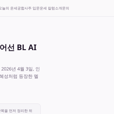
오늘의 운세
궁합
사주 입문
운세 칼럼
소개
문의
선 BL AI
026년 4월 3일, 인
 혜성처럼 등장한 멜
항목을 먼저 정리한 뒤