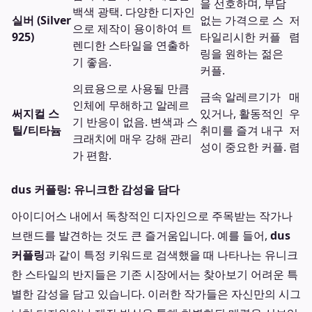
을 선호하며, 부담
백색 광택. 다양한 디자인
실버 (Silver
없는 가격으로 스
저
으로 제작이 용이하여 트
925)
타일리시한 커플
렴
렌디한 스타일을 연출하
링을 원하는 젊은
기 좋음.
커플.
의료용으로 사용될 만큼
금속 알레르기가
매
인체에 무해하고 알레르
써지컬 스
있거나, 활동적인
우
기 반응이 없음. 변색과 스
틸/티타늄
취미를 즐겨 내구
저
크래치에 매우 강해 관리
성이 중요한 커플.
렴
가 편함.
dus 커플링: 유니크한 감성을 담다
아이디어스 내에서 독창적인 디자인으로 주목받는 작가나
브랜드를 발견하는 것도 큰 즐거움입니다. 예를 들어,
dus
커플링
과 같이 특정 키워드로 검색했을 때 나타나는 유니크
한 스타일의 반지들은 기존 시장에서는 찾아보기 어려운 특
별한 감성을 담고 있습니다. 이러한 작가들은 자신만의 시그