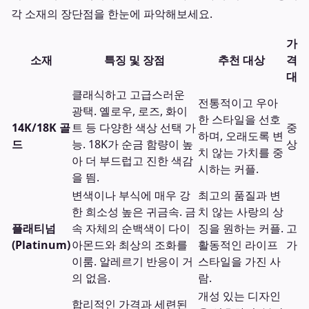
각 소재의 장단점을 한눈에 파악해보세요.
가
소재
특징 및 장점
추천 대상
격
대
클래식하고 고급스러운
전통적이고 우아
광택. 옐로우, 로즈, 화이
한 스타일을 선호
14K/18K 골
트 등 다양한 색상 선택 가
중
하며, 오래도록 변
드
능. 18K가 순금 함량이 높
상
치 않는 가치를 중
아 더 부드럽고 진한 색감
시하는 커플.
을 띔.
변색이나 부식에 매우 강
최고의 품질과 변
한 희소성 높은 귀금속. 금
치 않는 사랑의 상
플래티넘
속 자체의 순백색이 다이
징을 원하는 커플.
고
(Platinum)
아몬드와 최상의 조화를
활동적인 라이프
가
이룸. 알레르기 반응이 거
스타일을 가진 사
의 없음.
람.
개성 있는 디자인
합리적인 가격과 세련된