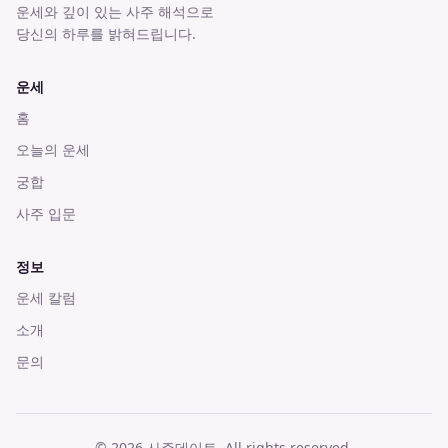
운세와 깊이 있는 사주 해석으로
당신의 하루를 밝혀드립니다.
운세
홈
오늘의 운세
궁합
사주 입문
정보
운세 칼럼
소개
문의
©
2026
사주데이트
. All rights reserved.