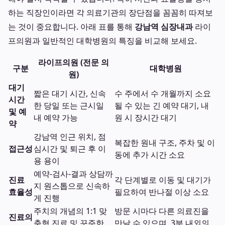
하는 직장인이라면 각 의료기관의 장단점을 꼼꼼히 따져보
는 것이 중요합니다. 아래 표를 통해
강남역 심장내과
라이
프의원과 일반적인 대학병원의 특징을 비교해 보세요.
라이프의원 (전문 의
구분
대학병원
원)
대기
짧은 대기 시간, 신속
수 주에서 수 개월까지 소요
시간
한 당일 또는 근시일
될 수 있는 긴 예약 대기, 내
및 예
내 예약 가능
원 시 장시간 대기
약
강남역 인근 위치, 점
복잡한 원내 구조, 주차 및 이
접근성
심시간 및 퇴근 후 이
동에 추가 시간 소요
용 용이
예약-검사-결과 상담까
진료
각 단계별로 이동 및 대기가
지 원스톱으로 신속하
효율성
필요하여 반나절 이상 소요
게 진행
주치의 개념의 1:1 맞
방문 시마다 다른 의료진을
진료의
춤형 진료 및 꾸준한
만날 수 있으며, 3분 내외의