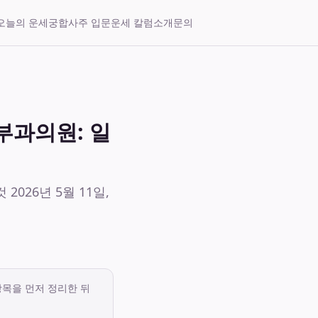
오늘의 운세
궁합
사주 입문
운세 칼럼
소개
문의
부과의원: 일
026년 5월 11일,
항목을 먼저 정리한 뒤