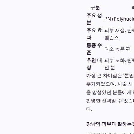
구분
주요 성
PN (Polynucl
분
주요 효
피부 재생, 탄
과
밸런스
통증 수
다소 높은 편
준
추천 대
피부 노화, 탄
상
인 분
가장 큰 차이점은 '톤
추가되었으며, 시술 시
을 망설였던 분들에게 
현명한 선택일 수 있습
다.
강남역 피부과 잘하는