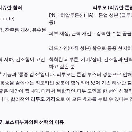
리쥬란 힐러
리투오 (리쥬란 톤업
PN + 히알루론산(HA) + 톤업 성분 (
eotide)
등)
력, 잔주름 개선, 유수분
피부 재생, 탄력 개선 + 강력한 수분 공급
리도카인(마취 성분) 함유로 통증 현저히
력 저하, 건조함이 고민
칙칙한 피부톤, 기미/잡티, 건조함과 탄
하고 싶은 분
업' 기능과 '통증 감소'입니다. 리투오는 톤업 부스터 성분으로 인
 통증을 줄여주는 리도카인 성분이 함유되어 있어 기존 리쥬란 
좋은 대안이 됩니다. 따라서 복합적인 피부 고민을 한 번에 해결
니다. 합리적인
리투오 가격
으로 이 모든 효과를 누릴 수 있다는 
곳, 보스피부과의원 선택의 이유