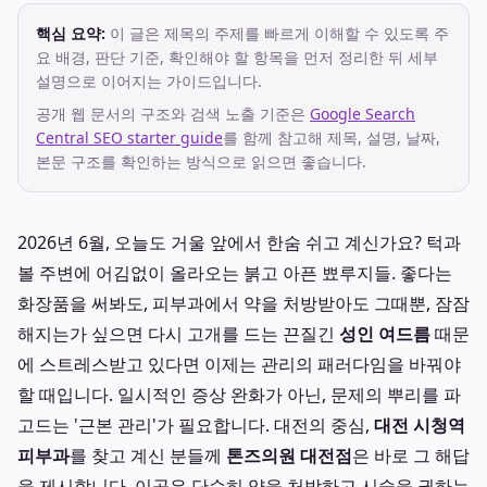
핵심 요약:
이 글은 제목의 주제를 빠르게 이해할 수 있도록 주
요 배경, 판단 기준, 확인해야 할 항목을 먼저 정리한 뒤 세부
설명으로 이어지는 가이드입니다.
공개 웹 문서의 구조와 검색 노출 기준은
Google Search
Central SEO starter guide
를 함께 참고해 제목, 설명, 날짜,
본문 구조를 확인하는 방식으로 읽으면 좋습니다.
2026년 6월, 오늘도 거울 앞에서 한숨 쉬고 계신가요? 턱과
볼 주변에 어김없이 올라오는 붉고 아픈 뾰루지들. 좋다는
화장품을 써봐도, 피부과에서 약을 처방받아도 그때뿐, 잠잠
해지는가 싶으면 다시 고개를 드는 끈질긴
성인 여드름
때문
에 스트레스받고 있다면 이제는 관리의 패러다임을 바꿔야
할 때입니다. 일시적인 증상 완화가 아닌, 문제의 뿌리를 파
고드는 '근본 관리'가 필요합니다. 대전의 중심,
대전 시청역
피부과
를 찾고 계신 분들께
톤즈의원 대전점
은 바로 그 해답
을 제시합니다. 이곳은 단순히 약을 처방하고 시술을 권하는