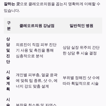
잘하는 곳
으로 클레오르의원을 꼽는지 명확하게 이해할 수
있습니다.
구
클레오르의원 강남점
일반적인 병원
분
상
담
의료진이 직접 피부 진단
상담 실장 위주의 간단
및
기 사용 및 촉진을 통해
한 상담 후 시술 결정
진
심층적으로 분석
단
시
개인별 피부층, 얼굴 윤곽
술
부위별 정해진 샷 수에
에 맞춰 팁 종류, 샷 수, 에
계
따라 획일적으로 시술
너지 강도 맞춤 설계
획
시
술
부작용 최소화 및 자연스