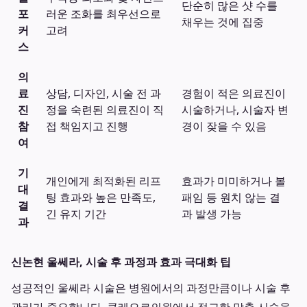
단순히 많은 샷 수를
포
러운 조화를 최우선으로
채우는 것에 집중
커
고려
스
의
료
상담, 디자인, 시술 전 과
경험이 적은 의료진이
진
정을 숙련된 의료진이 직
시술하거나, 시술자 변
참
접 책임지고 진행
경이 잦을 수 있음
여
기
개인에게 최적화된 리프
효과가 미미하거나 볼
대
팅 효과와 높은 만족도,
패임 등 원치 않는 결
결
긴 유지 기간
과 발생 가능
과
신논현 울쎄라, 시술 후 과정과 효과 극대화 팁
성공적인 울쎄라 시술은 병원에서의 과정만큼이나 시술 후