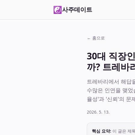
☯
사주데이트
← 홈으로
30대 직장인
까? 트레바
트레바리에서 해답을 
수많은 인연을 맺었습
율성'과 '신뢰'의 
2026. 5. 13.
핵심 요약:
이 글은 제목